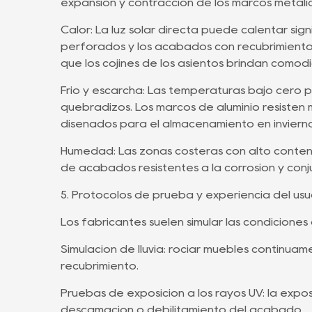
expansión y contracción de los marcos metálic
Calor: La luz solar directa puede calentar sign
perforados y los acabados con recubrimiento 
que los cojines de los asientos brindan comod
Frío y escarcha: Las temperaturas bajo cero 
quebradizos. Los marcos de aluminio resisten 
diseñados para el almacenamiento en invierno
Humedad: Las zonas costeras con alto contenid
de acabados resistentes a la corrosión y conj
5. Protocolos de prueba y experiencia del usu
Los fabricantes suelen simular las condiciones
Simulación de lluvia: rociar muebles continua
recubrimiento.
Pruebas de exposición a los rayos UV: la expos
descamación o debilitamiento del acabado.