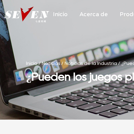
Inicio
Acerca de
Prod
Inicio
/
Noticias
/
Noticias de la Industria
/
¿Pued
¿Pueden los juegos pl