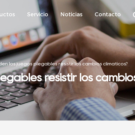
uctos
Servicio
Noticias
Contacto
en los juegos plegables resistir los cambios climáticos?
egables resistir los cambios