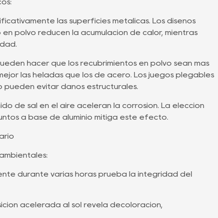
os:
ificativamente las superficies metálicas. Los diseños
en polvo reducen la acumulación de calor, mientras
idad.
pueden hacer que los recubrimientos en polvo sean más
mejor las heladas que los de acero. Los juegos plegables
 pueden evitar daños estructurales.
o de sal en el aire aceleran la corrosión. La elección
untos a base de aluminio mitiga este efecto.
ario
 ambientales:
mente durante varias horas prueba la integridad del
ición acelerada al sol revela decoloración,