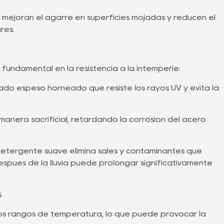
a mejoran el agarre en superficies mojadas y reducen el
res.
ndamental en la resistencia a la intemperie:
do espeso horneado que resiste los rayos UV y evita la
anera sacrificial, retardando la corrosión del acero
detergente suave elimina sales y contaminantes que
 después de la lluvia puede prolongar significativamente
s
ios rangos de temperatura, lo que puede provocar la