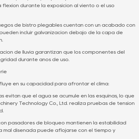
 flexión durante la exposición al viento o el uso
 juegos de bistró plegables cuentan con un acabado con
pueden incluir galvanización debajo de la capa de
n.
ción de lluvia garantizan que los componentes del
egridad durante años de uso.
rie
luye en su capacidad para afrontar el clima:
as evitan que el agua se acumule en las esquinas, lo que
chinery Technology Co., Ltd. realiza pruebas de tensión
d.
con pasadores de bloqueo mantienen la estabilidad
ra mal diseñada puede aflojarse con el tiempo y