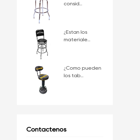
consid...
¿Están los
materiale...
¿Cómo pueden
los tab...
Contáctenos