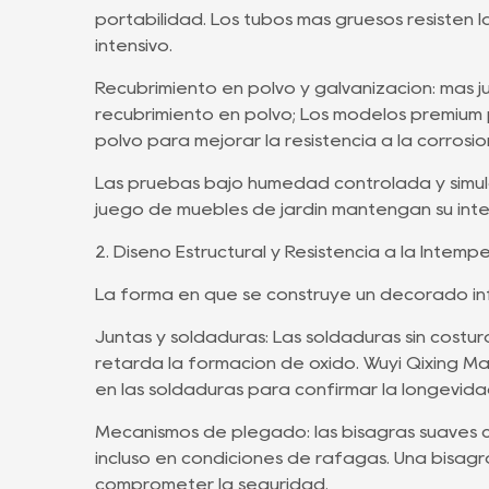
portabilidad. Los tubos más gruesos resisten la
intensivo.
Recubrimiento en polvo y galvanización: más
recubrimiento en polvo; Los modelos premium 
polvo para mejorar la resistencia a la corrosió
Las pruebas bajo humedad controlada y simula
juego de muebles de jardín mantengan su int
2. Diseño Estructural y Resistencia a la Intempe
La forma en que se construye un decorado inf
Juntas y soldaduras: Las soldaduras sin costur
retarda la formación de óxido. Wuyi Qixing Ma
en las soldaduras para confirmar la longevida
Mecanismos de plegado: las bisagras suaves 
incluso en condiciones de ráfagas. Una bisag
comprometer la seguridad.