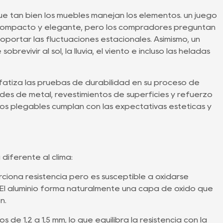
é tan bien los muebles manejan los elementos. un
juego
ompacto y elegante, pero los compradores preguntan
soportar las fluctuaciones estacionales. Asimismo, un
sobrevivir al sol, la lluvia, el viento e incluso las heladas
fatiza las pruebas de durabilidad en su proceso de
ades de metal, revestimientos de superficies y refuerzo
gos plegables cumplan con las expectativas estéticas y
iferente al clima:
rciona resistencia pero es susceptible a oxidarse
. El aluminio forma naturalmente una capa de óxido que
n.
s de 1,2 a 1,5 mm, lo que equilibra la resistencia con la