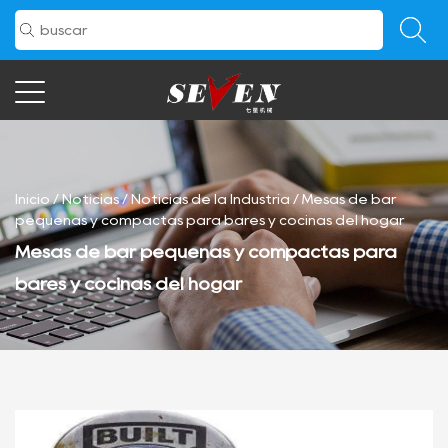
Inicio
/
Noticias
/
Noticias de la Industria
/
Mesas de bar
pequeñas y compactas para bares y cocinas del hogar
Mesas de bar pequeñas y compactas para
bares y cocinas del hogar