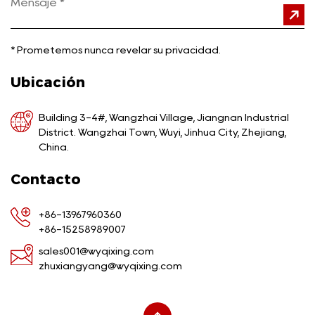
*
Prometemos nunca revelar su privacidad.
Ubicación
Building 3-4#, Wangzhai Village, Jiangnan Industrial
District. Wangzhai Town, Wuyi, Jinhua City, Zhejiang,
China.
Contacto
+86-13967960360
+86-15258989007
sales001@wyqixing.com
zhuxiangyang@wyqixing.com