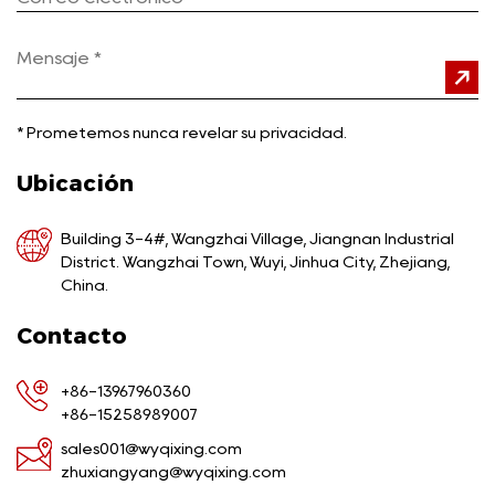
*
Prometemos nunca revelar su privacidad.
Ubicación
Building 3-4#, Wangzhai Village, Jiangnan Industrial
District. Wangzhai Town, Wuyi, Jinhua City, Zhejiang,
China.
Contacto
+86-13967960360
+86-15258989007
sales001@wyqixing.com
zhuxiangyang@wyqixing.com