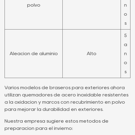
polvo
ñ
o
s
5
a
Aleación de aluminio
Alto
ñ
o
s
Varios modelos de braseros para exteriores ahora
utilizan quemadores de acero inoxidable resistentes
a la oxidación y marcos con recubrimiento en polvo
para mejorar la durabilidad en exteriores.
Nuestra empresa sugiere estos métodos de
preparación para el invierno: