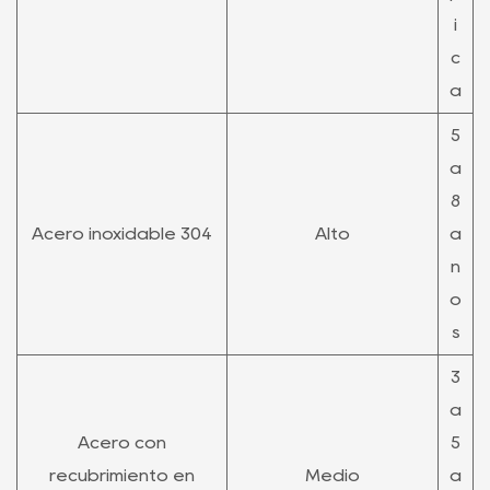
i
c
a
5
a
8
Acero inoxidable 304
Alto
a
ñ
o
s
3
a
Acero con
5
recubrimiento en
Medio
a