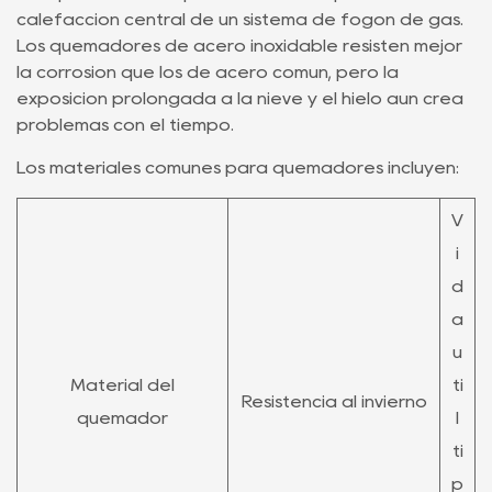
calefacción central de un sistema de fogón de gas.
Los quemadores de acero inoxidable resisten mejor
la corrosión que los de acero común, pero la
exposición prolongada a la nieve y el hielo aún crea
problemas con el tiempo.
Los materiales comunes para quemadores incluyen:
V
i
d
a
ú
Material del
ti
Resistencia al invierno
quemador
l
tí
p