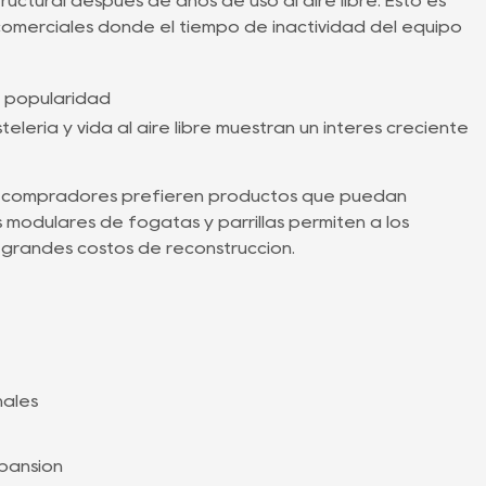
ructural después de años de uso al aire libre. Esto es
omerciales donde el tiempo de inactividad del equipo
o popularidad
lería y vida al aire libre muestran un interés creciente
chos compradores prefieren productos que puedan
modulares de fogatas y parrillas permiten a los
 grandes costos de reconstrucción.
nales
xpansión