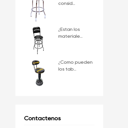
consid...
¿Están los
materiale...
¿Cómo pueden
los tab...
Contáctenos