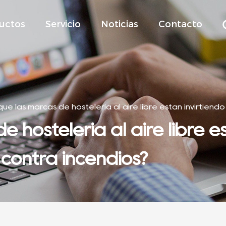
uctos
Servicio
Noticias
Contacto
qué las marcas de hostelería al aire libre están invirtiend
 hostelería al aire libre e
 contra incendios?