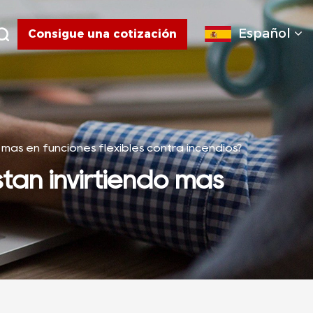
Español
Consigue una cotización
o más en funciones flexibles contra incendios?
stán invirtiendo más