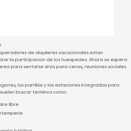
n
 operadores de alquileres vacacionales están
mizar la participación de los huéspedes. Ahora se espera
área para sentarse sirva para cenas, reuniones sociales
ones, las parrillas y las estaciones integradas para
s suelen buscar términos como:
ire libre
intemperie
oría turística