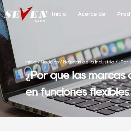
Inicio
Acerca de
Prod
Inicio
/
Noticias
/
Noticias de la Industria
/
¿Por 
¿Por qué las marcas de
en funciones flexibles