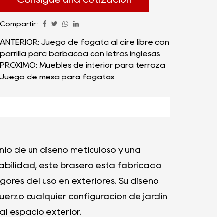
integra perfectamente en el entorno
Compartir :
natural, ofreciendo una experiencia
inmersiva y sin humo que trasciende los
ANTERIOR: Juego de fogata al aire libre con
parrilla para barbacoa con letras inglesas
límites de los braseros convencionales.
PRÓXIMO: Muebles de interior para terraza
Juego de mesa para fogatas
onio de un diseño meticuloso y una
abilidad, este brasero está fabricado
gores del uso en exteriores. Su diseño
rzo cualquier configuración de jardín
l espacio exterior.