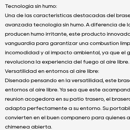
Tecnología sin humo:
Una de las características destacadas del brase
avanzada tecnología sin humo. A diferencia de 
producen humo irritante, este producto innovador
vanguardia para garantizar una combustión limpia
incomodidad y al impacto ambiental, ya que el g
revoluciona la experiencia del fuego al aire libre.
Versatilidad en entornos al aire libre:
Diseñado pensando en la versatilidad, este br
entornos al aire libre. Ya sea que esté acampan
reunión acogedora en su patio trasero, el braser
adapta perfectamente a su entorno. Su portabili
convierten en el buen compañero para quienes ap
chimenea abierta.