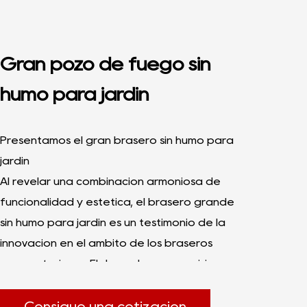
Gran pozo de fuego sin
humo para jardín
Presentamos el gran brasero sin humo para
jardín
Al revelar una combinación armoniosa de
funcionalidad y estética, el brasero grande
sin humo para jardín es un testimonio de la
innovación en el ámbito de los braseros
para exteriores. Elaborado con precisión y
diseñado para los campistas y entusiastas
del jardín más exigentes, este brasero se
Consigue una cotización