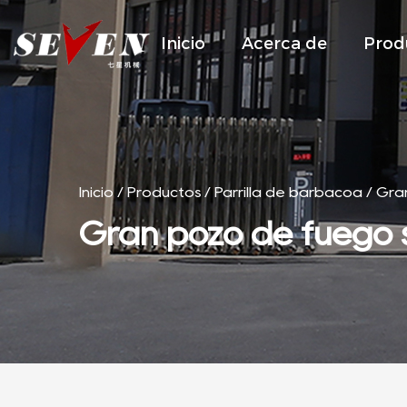
Inicio
Acerca de
Prod
Inicio
/
Productos
/
Parrilla de barbacoa
/
Gran
Gran pozo de fuego s