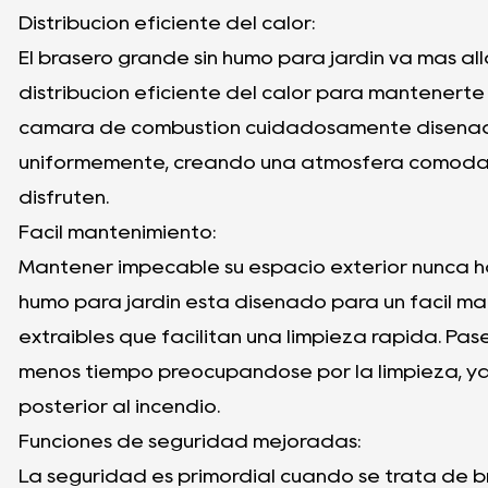
Distribución eficiente del calor:
El brasero grande sin humo para jardín va más al
distribución eficiente del calor para mantenerte
cámara de combustión cuidadosamente diseñada 
uniformemente, creando una atmósfera cómoda
disfruten.
Facil mantenimiento:
Mantener impecable su espacio exterior nunca ha 
humo para jardín está diseñado para un fácil m
extraíbles que facilitan una limpieza rápida. Pa
menos tiempo preocupándose por la limpieza, ya q
posterior al incendio.
Funciones de seguridad mejoradas:
La seguridad es primordial cuando se trata de bra