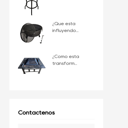
¿Qué está
influyendo...
¿Cómo está
transform...
Contáctenos