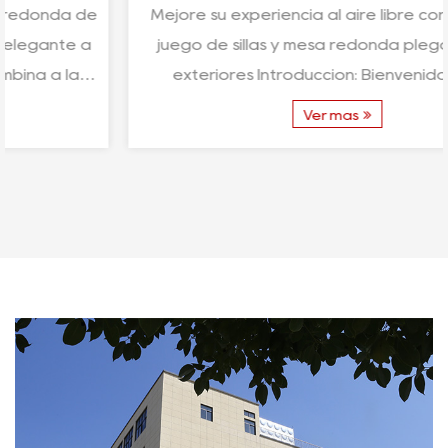
Mejore su experiencia al aire libre con el versátil
juego de sillas y mesa redonda plegable para
exteriores Introducción: Bienvenido al epí...
Ver más