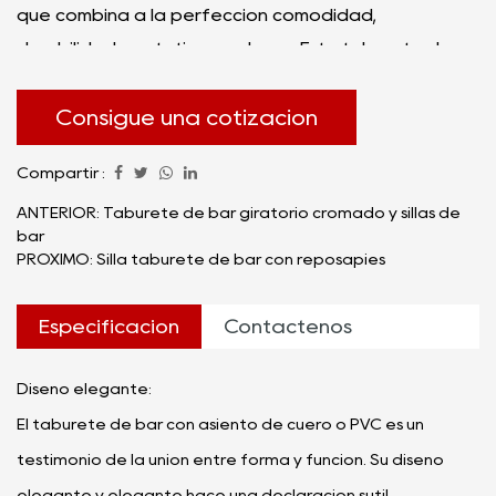
que combina a la perfección comodidad,
durabilidad y estética moderna. Este taburete de
bar de exquisito diseño cuenta con un lujoso asiento
de cuero o PVC, acompañado de un lujoso cojín para
Consigue una cotización
una experiencia de asiento incomparable.
Compartir :
Combinado con patas contemporáneas de acero
cromado, este taburete es un buen complemento
ANTERIOR: Taburete de bar giratorio cromado y sillas de
bar
para bares, locales de música y estudios de
PRÓXIMO: Silla taburete de bar con reposapiés
entusiastas de la guitarra.
Especificación
Contáctenos
Diseño elegante:
El taburete de bar con asiento de cuero o PVC es un
testimonio de la unión entre forma y función. Su diseño
elegante y elegante hace una declaración sutil,