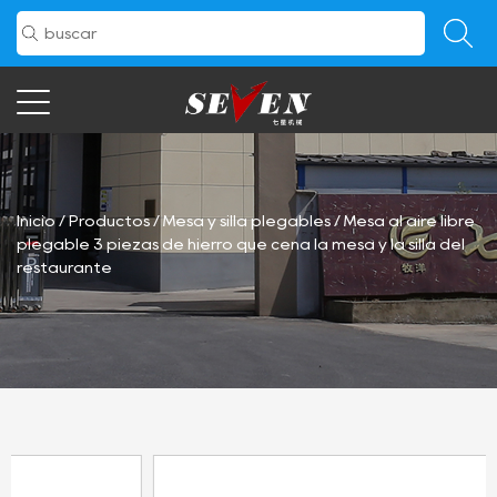
Inicio
/
Productos
/
Mesa y silla plegables
/
Mesa al aire libre
plegable 3 piezas de hierro que cena la mesa y la silla del
restaurante