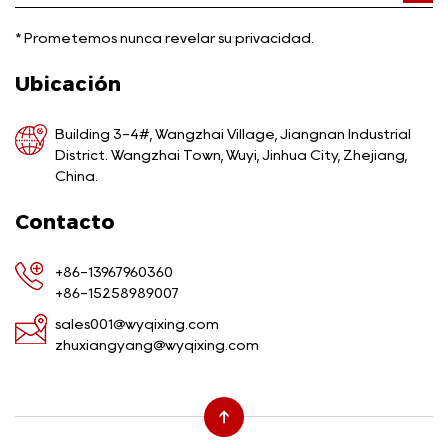
*
Prometemos nunca revelar su privacidad.
Ubicación
Building 3-4#, Wangzhai Village, Jiangnan Industrial
District. Wangzhai Town, Wuyi, Jinhua City, Zhejiang,
China.
Contacto
+86-13967960360
+86-15258989007
sales001@wyqixing.com
zhuxiangyang@wyqixing.com