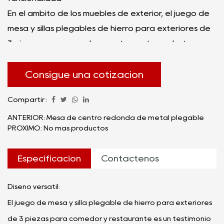
En el ámbito de los muebles de exterior, el juego de
mesa y sillas plegables de hierro para exteriores de
3 piezas para comedor y restaurante se destaca
como un modelo de diseño sofisticado y
funcionalidad práctica. Mesa plegable de hierro
Consigue una cotización
para exteriores, mesa y silla de comedor de 3 piezas
Compartir :
para restaurante Con meticulosa atención al detalle,
este conjunto combina a la perfección forma y
ANTERIOR: Mesa de centro redonda de metal plegable
PRÓXIMO: No más productos
utilidad, creando un espacio acogedor para
experiencias gastronómicas al aire libre.
Especificación
Contáctenos
Diseño versátil:
El juego de mesa y silla plegable de hierro para exteriores
de 3 piezas para comedor y restaurante es un testimonio