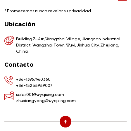
*
Prometemos nunca revelar su privacidad.
Ubicación
Building 3-4#, Wangzhai Village, Jiangnan Industrial
District. Wangzhai Town, Wuyi, Jinhua City, Zhejiang,
China.
Contacto
+86-13967960360
+86-15258989007
sales001@wyqixing.com
zhuxiangyang@wyqixing.com