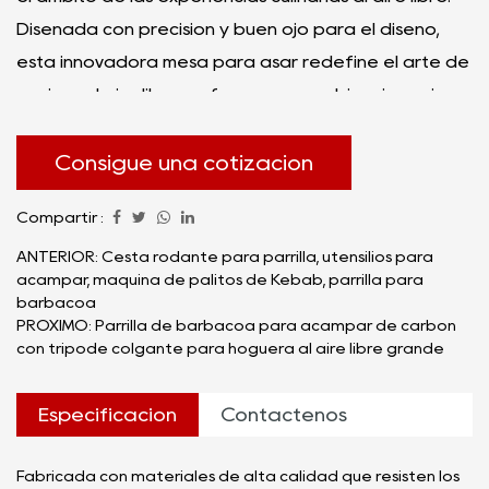
Diseñada con precisión y buen ojo para el diseño,
esta innovadora mesa para asar redefine el arte de
cocinar al aire libre y ofrece una combinación única
de estilo, eficiencia y estilo cultural.
Diseñada tanto para establecimientos comerciales
Consigue una cotización
como para personas exigentes que aprecian las
Compartir :
cosas buenas de la vida, la mesa para parrilla de
barbacoa coreana comercial sin humo Outdoors In
ANTERIOR: Cesta rodante para parrilla, utensilios para
acampar, máquina de palitos de Kebab, parrilla para
es un testimonio de la unión de las técnicas
barbacoa
tradicionales de barbacoa coreana y los principios
PRÓXIMO: Parrilla de barbacoa para acampar de carbón
con trípode colgante para hoguera al aire libre grande
de diseño contemporáneo. Esta obra maestra
culinaria no es sólo un aparato de cocina; es una
Especificación
Contáctenos
pieza llamativa que transforma cualquier espacio al
aire libre en un paraíso gastronómico.
Fabricada con materiales de alta calidad que resisten los