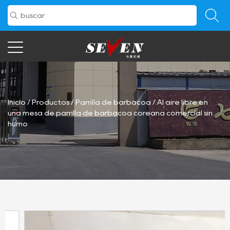
Inicio
/
Productos
/
Parrilla de barbacoa
/
Al aire libre en
una mesa de parrilla de barbacoa coreana comercial sin
humo