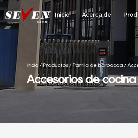
Inicio
Acerca de
Prod
Inicio
/
Productos
/
Parrilla de barbacoa
/
Acce
Accesorios de cocina 