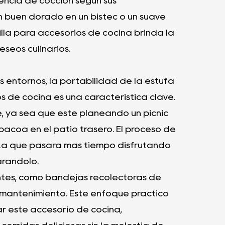
iencia de cocción según sus
n buen dorado en un bistec o un suave
lla para accesorios de cocina brinda la
eseos culinarios.
s entornos, la portabilidad de la estufa
 de cocina es una característica clave.
te, ya sea que esté planeando un picnic
acoa en el patio trasero. El proceso de
iza que pasará más tiempo disfrutando
arándolo.
entes, como bandejas recolectoras de
 el mantenimiento. Este enfoque práctico
r este accesorio de cocina,