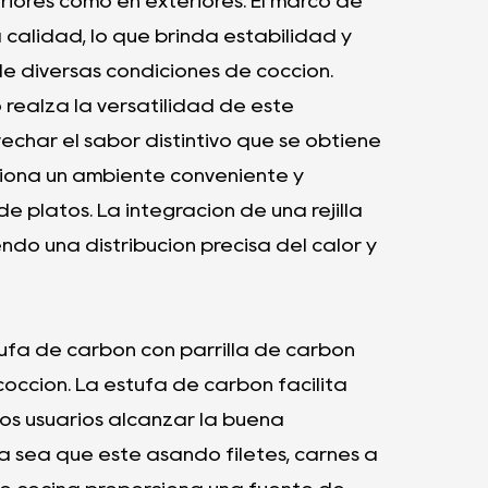
riores como en exteriores. El marco de
 calidad, lo que brinda estabilidad y
de diversas condiciones de cocción.
 realza la versatilidad de este
echar el sabor distintivo que se obtiene
ciona un ambiente conveniente y
 platos. La integración de una rejilla
ndo una distribución precisa del calor y
ufa de carbón con parrilla de carbón
occión. La estufa de carbón facilita
 los usuarios alcanzar la buena
a sea que esté asando filetes, carnes a