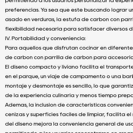
permitiendo a los usuarios personalizar la exper
preferencias. Ya sea que esté buscando lograr u
asado en verduras, la estufa de carbón con parri
flexibilidad necesaria para satisfacer diversos d
IV. Portabilidad y conveniencia:
Para aquellos que disfrutan cocinar en diferente
de carbón con parrilla de carbón para accesorios
El diseño compacto y liviano facilita el transpor
en el parque, un viaje de campamento o una barb
montaje y desmontaje es sencillo, lo que garant
de la experiencia culinaria y menos tiempo prep
Además, la inclusión de características conveni
cenizas y superficies fáciles de limpiar, facilita
del diseño mejora la conveniencia general de usa