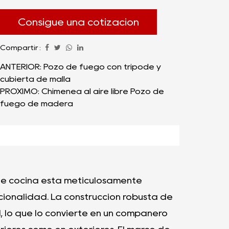
comida y una de calidad. Entre las
innumerables opciones disponibles, la Estufa
Consigue una cotización
de Carbón Con Parrilla Accesorios de
Compartir :
Cocina surge como una herramienta versátil
e indispensable para quienes aprecian el
ANTERIOR: Pozo de fuego con trípode y
cubierta de malla
arte de cocinar con carbón. Este producto
PRÓXIMO: Chimenea al aire libre Pozo de
no sólo aporta un sabor único a tus platos
fuego de madera
sino que también ofrece una experiencia de
cocción práctica y eficiente.
 de cocina está meticulosamente
cionalidad. La construcción robusta de
 lo que lo convierte en un compañero