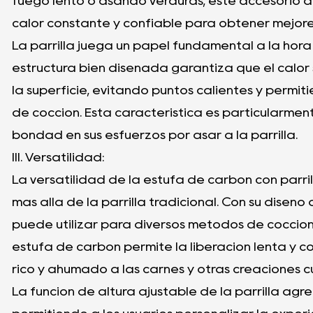
fuego lento o asando verduras, este accesorio 
calor constante y confiable para obtener mejores
La parrilla juega un papel fundamental a la hora 
estructura bien diseñada garantiza que el calor
la superficie, evitando puntos calientes y permit
de cocción. Esta característica es particularme
bondad en sus esfuerzos por asar a la parrilla.
III. Versatilidad:
La versatilidad de la estufa de carbón con parri
más allá de la parrilla tradicional. Con su diseñ
puede utilizar para diversos métodos de cocció
estufa de carbón permite la liberación lenta y 
rico y ahumado a las carnes y otras creaciones cu
La función de altura ajustable de la parrilla agr