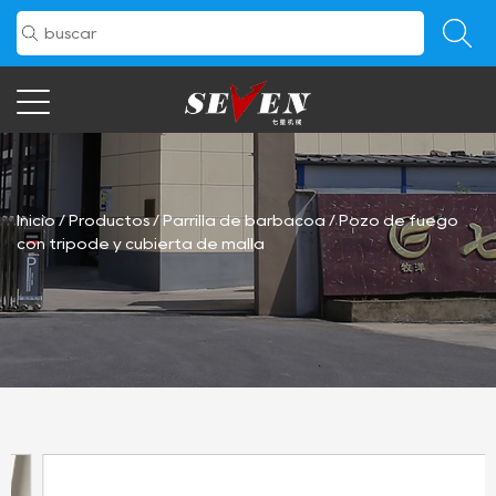
Inicio
/
Productos
/
Parrilla de barbacoa
/
Pozo de fuego
con trípode y cubierta de malla