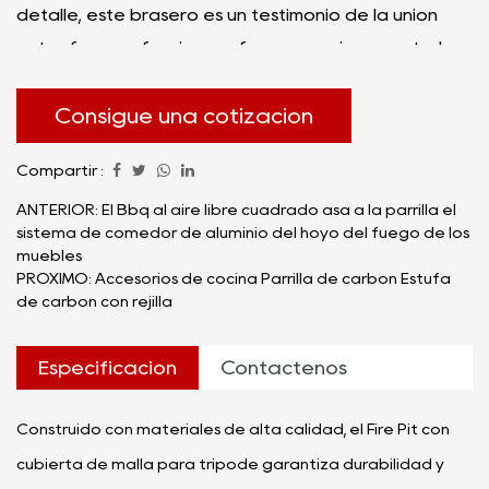
detalle, este brasero es un testimonio de la unión
entre forma y función, y ofrece una pieza central
cautivadora para sus reuniones al aire libre.
El hoyo de fuego con trípode y cubierta de malla
Consigue una cotización
para fogones redefine el concepto tradicional de
Compartir :
un hoyo de fuego al aire libre, presentando una
solución única y cuidadosamente diseñada para
ANTERIOR: El Bbq al aire libre cuadrado asa a la parrilla el
sistema de comedor de aluminio del hoyo del fuego de los
mejorar sus experiencias al aire libre. El innovador
muebles
diseño del trípode no solo mejora la estabilidad sino
PRÓXIMO: Accesorios de cocina Parrilla de carbón Estufa
de carbón con rejilla
que también introduce un elemento visual distintivo
que lo distingue de los fogones convencionales.
Especificación
Contáctenos
Construido con materiales de alta calidad, el Fire Pit con
cubierta de malla para trípode garantiza durabilidad y