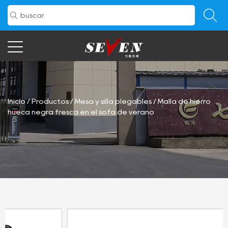
Inicio
/
Productos
/
Mesa y silla plegables
/
Malla de hierro
hueca negra fresca en el sofá de verano