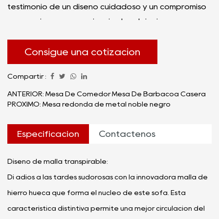
testimonio de un diseño cuidadoso y un compromiso
para mejorar su experiencia de relajación.
El sofá Cool In Summer de malla de hierro hueco
negro es una fusión de estilo y funcionalidad, que se
Consigue una cotización
integra perfectamente en cualquier entorno
Compartir :
moderno o contemporáneo. Su construcción única lo
distingue de los sofás convencionales y ofrece un
ANTERIOR: Mesa De Comedor Mesa De Barbacoa Casera
PRÓXIMO: Mesa redonda de metal noble negro
toque refrescante a la decoración de su hogar.
Profundicemos en las características que hacen de
Especificación
Contáctenos
este sofá un imprescindible para quienes aprecian
tanto la forma como la función.
Diseño de malla transpirable:
Di adiós a las tardes sudorosas con la innovadora malla de
hierro hueca que forma el núcleo de este sofá. Esta
característica distintiva permite una mejor circulación del