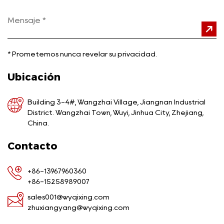
*
Prometemos nunca revelar su privacidad.
Ubicación
Building 3-4#, Wangzhai Village, Jiangnan Industrial
District. Wangzhai Town, Wuyi, Jinhua City, Zhejiang,
China.
Contacto
+86-13967960360
+86-15258989007
sales001@wyqixing.com
zhuxiangyang@wyqixing.com